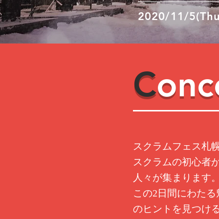
2020/11/5(Thu
C
onc
スクラムフェス札
スクラムの初心者
人々が集まります
この2日間にわた
のヒントを見つけ