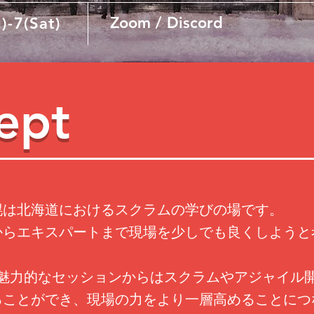
Zoom / Discord
)-7(Sat)
ept
幌は北海道におけるスクラムの学びの場です。
からエキスパートまで現場を少しでも良くしようと
。
る魅力的なセッションからはスクラムやアジャイル
ることができ、現場の力をより一層高めることにつ