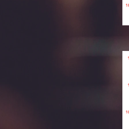
1
9
9
1