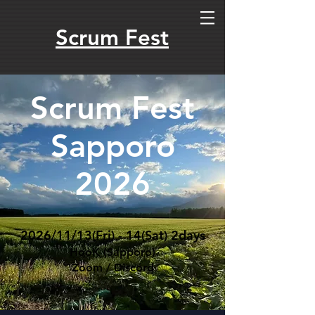
Scrum Fest
Scrum Fest
Sapporo
2026
2026/11/13(Fri) - 14(Sat) 2days
HooK (Sapporo)
Zoom / Discord