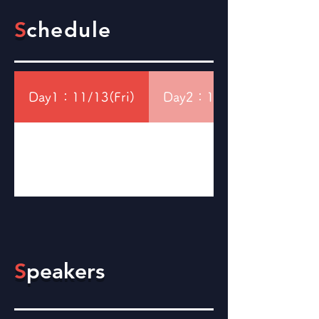
S
chedule
Day1：11/13(Fri)
Day2：11/14(Sat)
S
peakers​